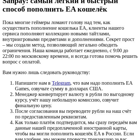
Sanpay: самый лёгкий и быстрый
способ пополнить EA кошелёк
Пока многие геймеры ломают голову над тем, как
осуществить пополнение кошелька EA, клиенты нашего
сервиса пополняют коллекцию новыми тайтлами,
внутриигровыми предметами и дополнениями. Секрет прост
– мы создали метод, позволяющий легально обходить
ограничения. Наша команда работает ежедневно, с 9:00 до
22:00 по московскому времени, и всегда готова помочь решить
вопрос с оплатой.
Вам нужно лишь следовать руководству:
Напишите нам в
Telegram
, что вам надо пополнить EA
Games, озвучьте сумму в долларах США.
Менеджер конвертирует валюту в рубли по выгодному
курсу, учёт нашу небольшую комиссию, озвучит
финальную цену.
После согласования вы переводите рубли на наш счёт
по предоставленным реквизитам.
Как только платёж подтвердится, мы сразу передаём вам
данные нашей предоплаченной иностранной карты,
чтобы вы могли пополнить кошелёк EA в России. Если
вам удобнее, мы можем провести транзакцию за вас.