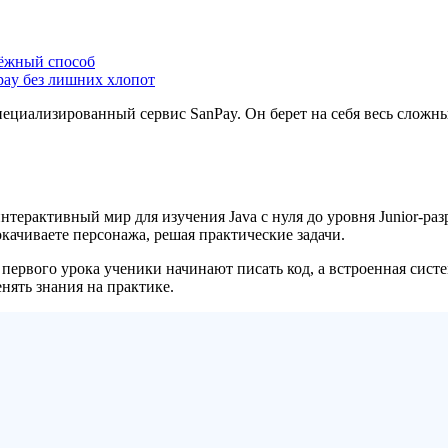
дёжный способ
pay без лишних хлопот
ециализированный сервис SanPay. Он берет на себя весь сложны
нтерактивный мир для изучения Java с нуля до уровня Junior-р
окачиваете персонажа, решая практические задачи.
первого урока ученики начинают писать код, а встроенная систе
нять знания на практике.