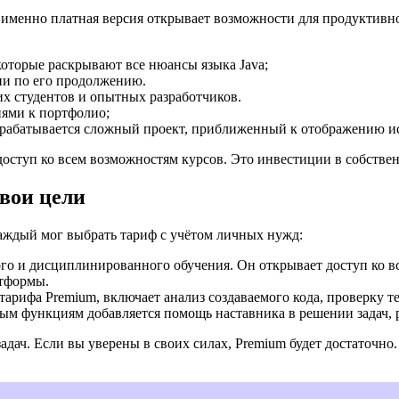
, именно платная версия открывает возможности для продуктив
которые раскрывают все нюансы языка Java;
ции по его продолжению.
их студентов и опытных разработчиков.
иями к портфолио;
азрабатывается сложный проект, приближенный к отображению ис
доступ ко всем возможностям курсов. Это инвестиции в собстве
вои цели
аждый мог выбрать тариф с учётом личных нужд:
ного и дисциплинированного обучения. Он открывает доступ ко вс
атформы.
 тарифа Premium, включает анализ создаваемого кода, проверку т
овным функциям добавляется помощь наставника в решении задач
дач. Если вы уверены в своих силах, Premium будет достаточно