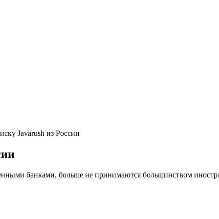
иску Javarush из России
сии
ными банками, больше не принимаются большинством иностранны