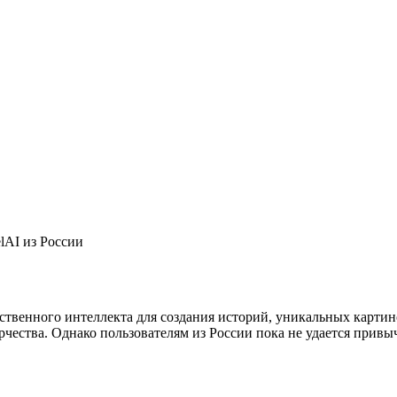
lAI из России
сственного интеллекта для создания историй, уникальных карти
орчества. Однако пользователям из России пока не удается пр