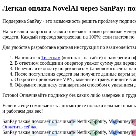
Легкая оплата
NovelAI
через
SanPay
: п
Поддержка SanPay - это возможность решить проблему подписки
На все ваши вопросы и заявки отвечают только реальные мене
средств. Каждый перевод застрахован на 100%: если платеж п
Для удобства разработана краткая инструкция по взаимодейст
Напишите в
Телеграм
(контакты на сайте) о намерении о
В ответном сообщении оператор укажет сумму для перевод
Перечислите оплату по реквизитам банковского счета н
После поступления средств вы получите данные карты за
Откройте приложение VPN, замените страну, войдите в а
Оформите подписку стандартным способом с указанием 
Готово! Оплачивайте подписку без каких-либо задержек и труд
Если вы еще сомневаетесь - посмотрите положительные отзывы
и работаем для вас!
SanPay также помогает оплачивать Netflix, Spotify, Midjourney
Оплатить сейчас
SanPay также помогает оплачивать Netflix, Spotify, Midjourney