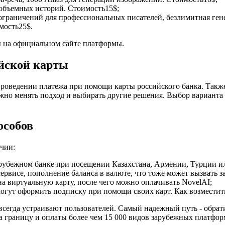
я объемных историй. Стоимость15$;
ограничений для профессиональных писателей, безлимитная гене
мость25$.
ы на официальном сайте платформы.
ийской карты
проведении платежа при помощи карты российского банка. Так
жно менять подход и выбирать другие решения. Выбор варианта 
особов
чии:
рубежном банке при посещении Казахстана, Армении, Турции ил
ервисе, пополнение баланса в валюте, что тоже может вызвать з
 виртуальную карту, после чего можно оплачивать NovelAI;
могут оформить подписку при помощи своих карт. Как возместит
сегда устраивают пользователей. Самый надежный путь - обрати
а границу и оплаты более чем 15 000 видов зарубежных платфор