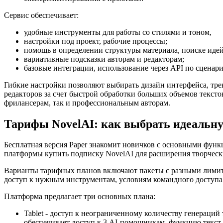
Сервис обеспечивает:
удобные инструменты для работы со стилями и тоном,
настройки под проект, рабочие процессы;
помощь в определении структуры материала, поиске идей
вариативные подсказки авторам и редакторам;
базовые интеграции, использование через API по сценар
Гибкие настройки позволяют выбирать дизайн интерфейса, трен
редакторов за счет быстрой обработки больших объемов текст
фрилансерам, так и профессиональным авторам.
Тарифы NovelAI: как выбрать идеальн
Бесплатная версия Paper знакомит новичков с основными функ
платформы купить подписку NovelAI для расширения творческ
Варианты тарифных планов включают пакеты с разными лимита
доступ к нужным инструментам, условиям командного доступа
Платформа предлагает три основных плана:
Tablet - доступ к неограниченному количеству генераций
обеспечивает доступ к 3 AI-помощникам, функцию текст-