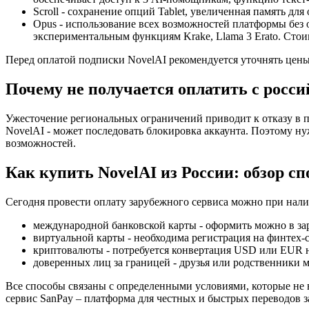
Scroll - сохранение опций Tablet, увеличенная память дл
Opus - использование всех возможностей платформы без 
экспериментальным функциям Krake, Llama 3 Erato. Стои
Перед оплатой подписки NovelAI рекомендуется уточнять цен
Почему не получается оплатить с росс
Ужесточение региональных ограничений приводит к отказу в 
NovelAI - может последовать блокировка аккаунта. Поэтому ну
возможностей.
Как купить NovelAI из России: обзор сп
Сегодня провести оплату зарубежного сервиса можно при нали
международной банковской карты - оформить можно в за
виртуальной карты - необходима регистрация на финтех-с
криптовалюты - потребуется конвертация USD или EUR на
доверенных лиц за границей - друзья или родственники 
Все способы связаны с определенными условиями, которые не в
сервис SanPay – платформа для честных и быстрых переводов з