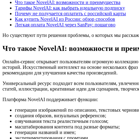
Что такое NovelAI: возможности и преимущества
Тарифы NovelAI: как выбрать идеальную подписку
Почему не получается оплатить с российской карты
Как купить NovelAI из России: обзор способов
Легкая оплата NovelAI через SanPay: пошагово
Но существуют пути решения проблемы, о которых мы расскаже
Что такое NovelAI: возможности и пре
Онлайн-сервис открывает пользователям огромную коллекцию с
историй. Искусственный интеллект на основе нескольких фраз
рекомендации для улучшения качества произведений.
Универсальный ресурс подходит всем пользователям, увлеченны
статей, иллюстрации, креативные идеи для сценариев, творчес
Платформа NovelAI поддерживает функции:
генерации изображений по описанию, текстовых чернови
создания образов, визуальных референсов;
озвучивания текста реалистичным голосом;
масштабирования контента под разные форматы;
генерации названий и имен;
экспериментирования с промтами.