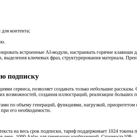
 для контента;
ию.
ировать встроенные AI-модули, настраивать горячие клавиши дл
ов, выделения ключевых фраз, структурирования материала. Пре
ую подписку
циями сервиса, позволяет создавать только небольшие рассказы
их возможностей, создания иллюстраций, реализации больших п
ми по объему генераций, функциями, нагрузкой, приоритетом 
 при его необходимости.
 текста на весь срок подписки, тариф поддерживает 1024 токена 
в-речь, 1000 Anlas для генерации изображений. Стоимость10$;