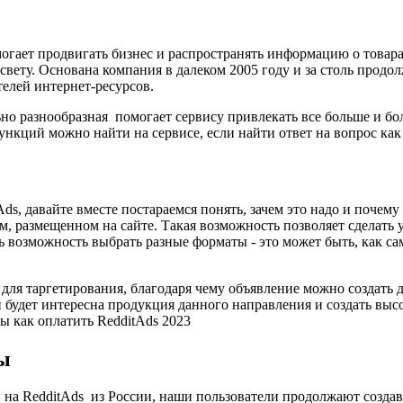
огает продвигать бизнес и распространять информацию о товара
 свету. Основана компания в далеком 2005 году и за столь прод
елей интернет-ресурсов.
ьно разнообразная помогает сервису привлекать все больше и бо
нкций можно найти на сервисе, если найти ответ на вопрос как
Ads, давайте вместе постараемся понять, зачем это надо и почем
ом, размещенном на сайте. Такая возможность позволяет сделать 
ь возможность выбрать разные форматы - это может быть, как са
ля таргетирования, благодаря чему объявление можно создать д
 будет интересна продукция данного направления и создать вы
мы как оплатить RedditAds 2023
ы
и на RedditAds из России, наши пользователи продолжают созд